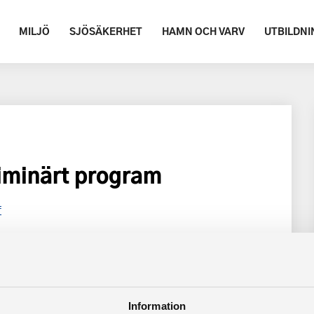
MILJÖ
SJÖSÄKERHET
HAMN OCH VARV
UTBILDNI
iminärt program
f
Information