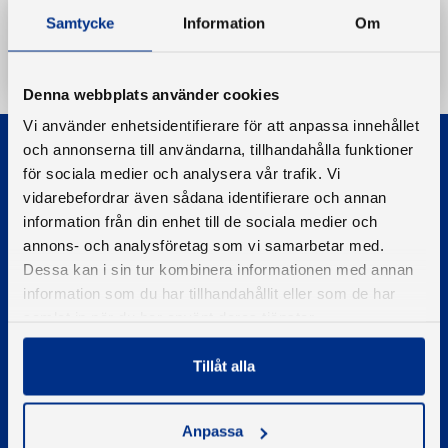
Samtycke
Information
Om
Ladda ner
Denna webbplats använder cookies
Vi använder enhetsidentifierare för att anpassa innehållet
och annonserna till användarna, tillhandahålla funktioner
för sociala medier och analysera vår trafik. Vi
vidarebefordrar även sådana identifierare och annan
information från din enhet till de sociala medier och
annons- och analysföretag som vi samarbetar med.
© 2026 - Svenska Båtunionen
Dessa kan i sin tur kombinera informationen med annan
Information om cookies
information som du har tillhandahållit eller som de har
PIGMENT WEBBYRÅ
samlat in när du har använt deras tjänster.
Tillåt alla
Kontakta oss
Telefon
08-545 859 60
Anpassa
E-post