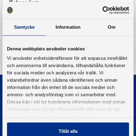
Kategorier:
Båtmiljö
Instruktioner & Anvisningar
Samtycke
Information
Om
Denna webbplats använder cookies
Ladda ner
Vi använder enhetsidentifierare för att anpassa innehållet
och annonserna till användarna, tillhandahålla funktioner
för sociala medier och analysera vår trafik. Vi
vidarebefordrar även sådana identifierare och annan
information från din enhet till de sociala medier och
annons- och analysföretag som vi samarbetar med.
Dessa kan i sin tur kombinera informationen med annan
information som du har tillhandahållit eller som de har
samlat in när du har använt deras tjänster.
© 2026 - Svenska Båtunionen
Information om cookies
Tillåt alla
PIGMENT WEBBYRÅ