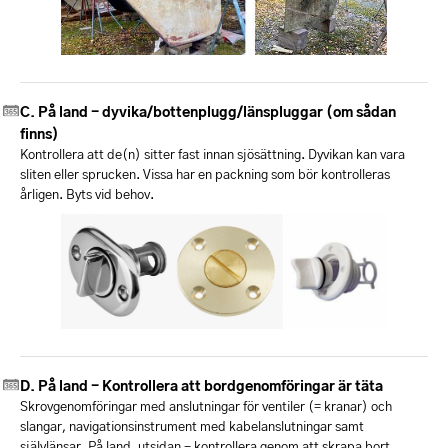
På land - dyvika/bottenplugg/länspluggar (om sådan
finns)
Kontrollera att de(n) sitter fast innan sjösättning. Dyvikan kan vara
sliten eller sprucken. Vissa har en packning som bör kontrolleras
årligen. Byts vid behov.
På land - Kontrollera att bordgenomföringar är täta
Skrovgenomföringar med anslutningar för ventiler (= kranar) och
slangar, navigationsinstrument med kabelanslutningar samt
självlänsar. På land, utsidan - kontrollera genom att skrapa bort