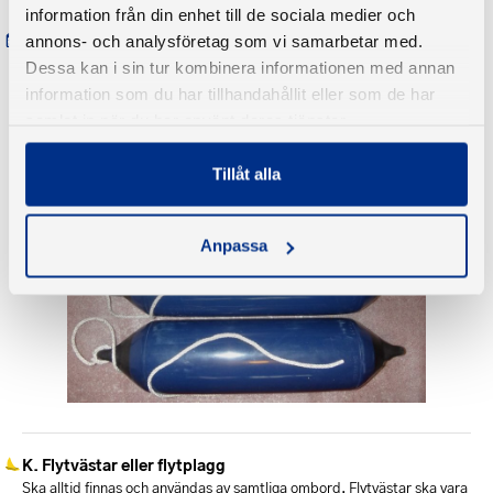
information från din enhet till de sociala medier och
Fendrar
annons- och analysföretag som vi samarbetar med.
Minst 4 st rekommenderas (anpassade för båtens storlek).
Dessa kan i sin tur kombinera informationen med annan
information som du har tillhandahållit eller som de har
samlat in när du har använt deras tjänster.
Tillåt alla
Anpassa
Flytvästar eller flytplagg
Ska alltid finnas och användas av samtliga ombord. Flytvästar ska vara