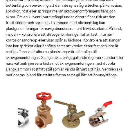
bottenfärg och beväxning att där inte syns några tecken på korrosion,
sprickor, rost eller springor mellan skrovgenomföringens fläns och
skrov. Om en kulventil varit stängd under vintern finns risk att den
frusit sönder och spruckit. I samband med blixtnedslag kan
plastgenomföringar för navigationsinstrument blivit skadade. På land,
insidan - kontrollera att skrovgenomföringen sitter fast, inte har
korrosionsangrepp eller visar spår av läckage. Kontrollera att slangar
inte har sprickor eller är nötta samt att vredet sitter fast och inte är
rostigt. Tunna spiralburna plastslangar är olämpliga till
skrovgenomföringar. Slangar ska, enligt gällande regelverk, under eller
nära vattenlinjen vara fästa mot skrovgenomföringen med dubbla
slangklämmor i rostfritt stål som är vända åt vart sitt håll. Ventilen ska
motioneras ibland för att inte fastna samt gå lätt att öppna/stänga.