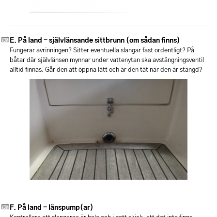
På land - självlänsande sittbrunn (om sådan finns)
Fungerar avrinningen? Sitter eventuella slangar fast ordentligt? På
båtar där självlänsen mynnar under vattenytan ska avstängningsventil
alltid finnas. Går den att öppna lätt och är den tät när den är stängd?
På land - länspump(ar)
Kontrollera att slangarna är hela och i gott skick, att det inte finns