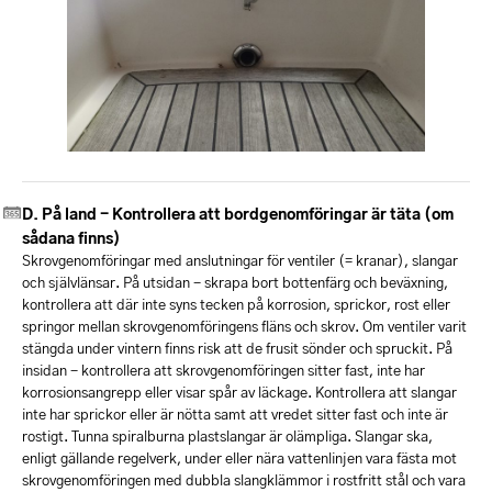
På land - Kontrollera att bordgenomföringar är täta (om
sådana finns)
Skrovgenomföringar med anslutningar för ventiler (= kranar), slangar
och självlänsar. På utsidan - skrapa bort bottenfärg och beväxning,
kontrollera att där inte syns tecken på korrosion, sprickor, rost eller
springor mellan skrovgenomföringens fläns och skrov. Om ventiler varit
stängda under vintern finns risk att de frusit sönder och spruckit. På
insidan - kontrollera att skrovgenomföringen sitter fast, inte har
korrosionsangrepp eller visar spår av läckage. Kontrollera att slangar
inte har sprickor eller är nötta samt att vredet sitter fast och inte är
rostigt. Tunna spiralburna plastslangar är olämpliga. Slangar ska,
enligt gällande regelverk, under eller nära vattenlinjen vara fästa mot
skrovgenomföringen med dubbla slangklämmor i rostfritt stål och vara