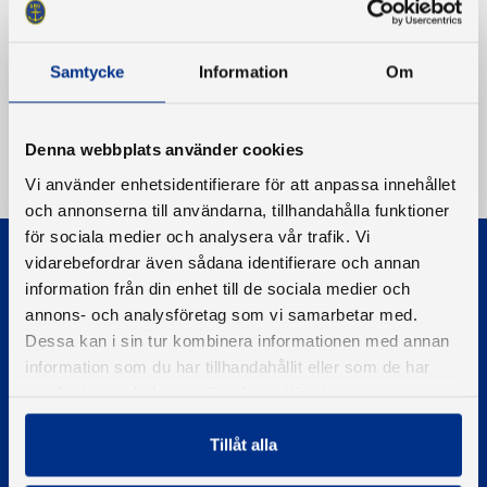
Samtycke
Information
Om
Denna webbplats använder cookies
Vi använder enhetsidentifierare för att anpassa innehållet
och annonserna till användarna, tillhandahålla funktioner
för sociala medier och analysera vår trafik. Vi
vidarebefordrar även sådana identifierare och annan
information från din enhet till de sociala medier och
annons- och analysföretag som vi samarbetar med.
Dessa kan i sin tur kombinera informationen med annan
information som du har tillhandahållit eller som de har
© 2026 - Svenska Båtunionen
Information om cookies
samlat in när du har använt deras tjänster.
PIGMENT WEBBYRÅ
Tillåt alla