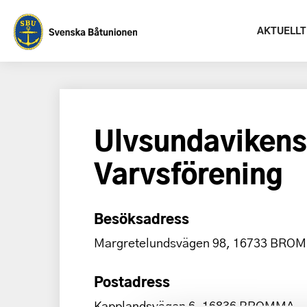
AKTUELLT
Ulvsundavikens
Varvsförening
Besöksadress
Margretelundsvägen 98, 16733 BRO
Postadress
Kapplandsvägen 6, 16836 BROMMA