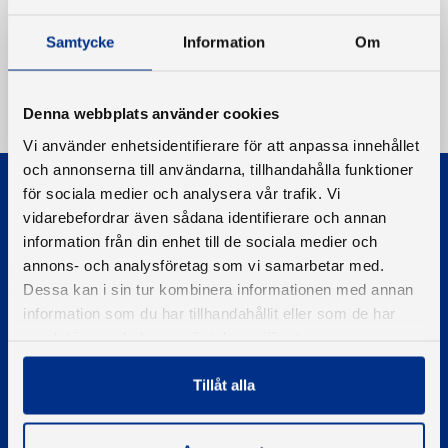
Samtycke
Information
Om
Denna webbplats använder cookies
Vi använder enhetsidentifierare för att anpassa innehållet
och annonserna till användarna, tillhandahålla funktioner
för sociala medier och analysera vår trafik. Vi
vidarebefordrar även sådana identifierare och annan
information från din enhet till de sociala medier och
annons- och analysföretag som vi samarbetar med.
Dessa kan i sin tur kombinera informationen med annan
© 2026 - Svenska Båtunionen
Information om cookies
information som du har tillhandahållit eller som de har
samlat in när du har använt deras tjänster.
PIGMENT WEBBYRÅ
Tillåt alla
Kontakta oss
Telefon