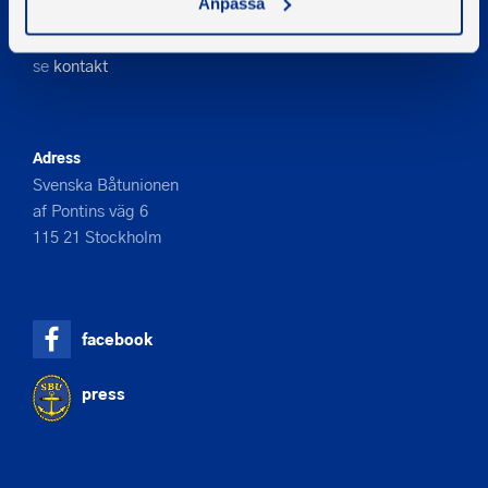
Anpassa
08-545 859 60
E-post
se
kontakt
Adress
Svenska Båtunionen
af Pontins väg 6
115 21 Stockholm
facebook
press