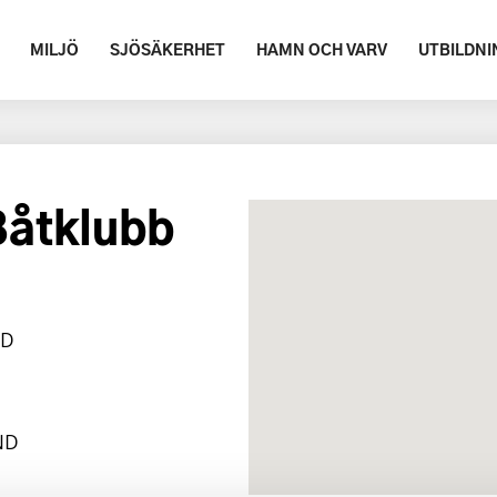
MILJÖ
SJÖSÄKERHET
HAMN OCH VARV
UTBILDNI
Båtklubb
ND
ND