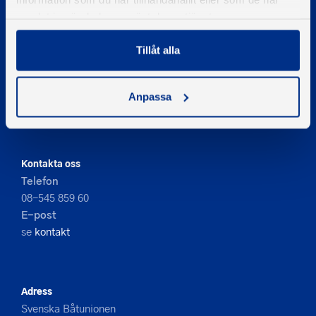
samlat in när du har använt deras tjänster.
Tillåt alla
© 2026 - Svenska Båtunionen
Information om cookies
Anpassa
PIGMENT WEBBYRÅ
Kontakta oss
Telefon
08-545 859 60
E-post
se
kontakt
Adress
Svenska Båtunionen