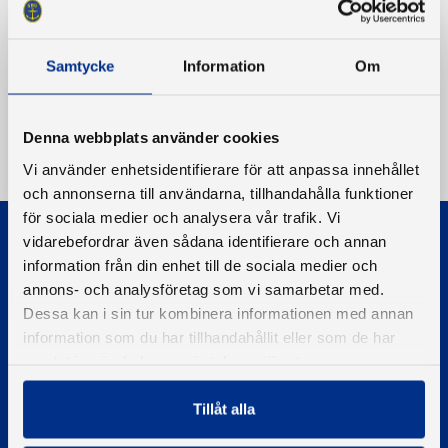
Samtycke
Information
Om
Denna webbplats använder cookies
Vi använder enhetsidentifierare för att anpassa innehållet
och annonserna till användarna, tillhandahålla funktioner
för sociala medier och analysera vår trafik. Vi
vidarebefordrar även sådana identifierare och annan
information från din enhet till de sociala medier och
annons- och analysföretag som vi samarbetar med.
Dessa kan i sin tur kombinera informationen med annan
information som du har tillhandahållit eller som de har
© 2026 - Svenska Båtunionen
Information om cookies
samlat in när du har använt deras tjänster.
PIGMENT WEBBYRÅ
Tillåt alla