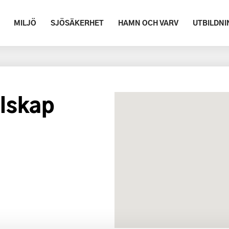
MILJÖ
SJÖSÄKERHET
HAMN OCH VARV
UTBILDNI
llskap