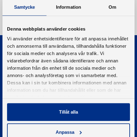
Samtycke
Information
Om
Denna webbplats använder cookies
Vi använder enhetsidentifierare för att anpassa innehållet
och annonserna till användarna, tillhandahålla funktioner
för sociala medier och analysera vår trafik. Vi
vidarebefordrar även sådana identifierare och annan
information från din enhet till de sociala medier och
annons- och analysföretag som vi samarbetar med.
© 2026 - Svenska Båtunionen
Dessa kan i sin tur kombinera informationen med annan
Information om cookies
information som du har tillhandahållit eller som de har
PIGMENT WEBBYRÅ
samlat in när du har använt deras tjänster.
Tillåt alla
Kontakta oss
Telefon
08-545 859 60
Anpassa
E-post