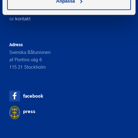
Anpassa
08-545 859 60
E-post
se
kontakt
Adress
Svenska Båtunionen
af Pontins väg 6
115 21 Stockholm
facebook
press