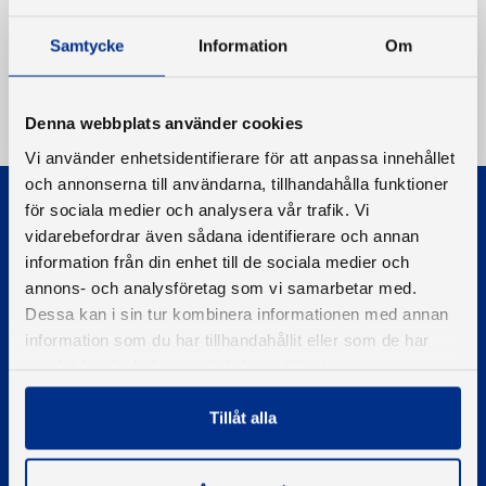
Samtycke
Information
Om
Denna webbplats använder cookies
Vi använder enhetsidentifierare för att anpassa innehållet
och annonserna till användarna, tillhandahålla funktioner
för sociala medier och analysera vår trafik. Vi
vidarebefordrar även sådana identifierare och annan
information från din enhet till de sociala medier och
annons- och analysföretag som vi samarbetar med.
Dessa kan i sin tur kombinera informationen med annan
© 2026 - Svenska Båtunionen
Information om cookies
information som du har tillhandahållit eller som de har
samlat in när du har använt deras tjänster.
PIGMENT WEBBYRÅ
Tillåt alla
Kontakta oss
Telefon