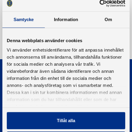
Samtycke
Information
Om
Denna webbplats använder cookies
Vi använder enhetsidentifierare för att anpassa innehållet
och annonserna till användarna, tillhandahålla funktioner
för sociala medier och analysera vår trafik. Vi
vidarebefordrar även sådana identifierare och annan
information från din enhet till de sociala medier och
annons- och analysföretag som vi samarbetar med.
Dessa kan i sin tur kombinera informationen med annan
information som du har tillhandahållit eller som de har
© 2026 - Svenska Båtunionen
Information om cookies
samlat in när du har använt deras tjänster.
PIGMENT WEBBYRÅ
Tillåt alla