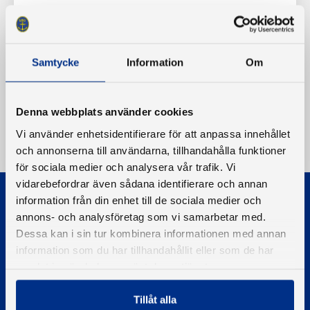
Samtycke
Information
Om
Denna webbplats använder cookies
Vi använder enhetsidentifierare för att anpassa innehållet
och annonserna till användarna, tillhandahålla funktioner
för sociala medier och analysera vår trafik. Vi
vidarebefordrar även sådana identifierare och annan
information från din enhet till de sociala medier och
annons- och analysföretag som vi samarbetar med.
Dessa kan i sin tur kombinera informationen med annan
information som du har tillhandahållit eller som de har
samlat in när du har använt deras tjänster.
© 2026 - Svenska Båtunionen
Information om cookies
Tillåt alla