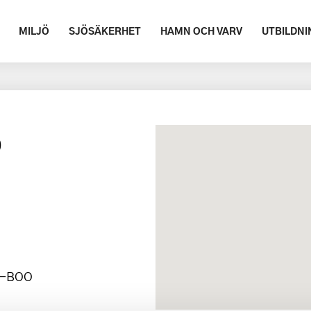
MILJÖ
SJÖSÄKERHET
HAMN OCH VARV
UTBILDNI
b
Ö-BOO