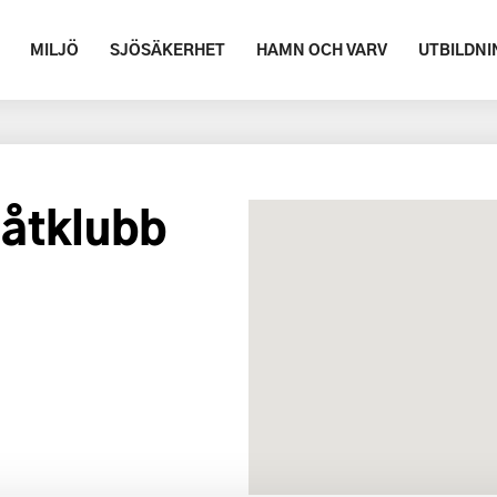
MILJÖ
SJÖSÄKERHET
HAMN OCH VARV
UTBILDNI
Båtklubb