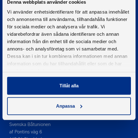
Denna webbplats använder cookies
Vi använder enhetsidentifierare för att anpassa innehållet
och annonserna till användarna, tillhandahålla funktioner
© 2026 - Svenska Båtunionen
för sociala medier och analysera vår trafik. Vi
Information om cookies
vidarebefordrar även sådana identifierare och annan
information från din enhet till de sociala medier och
PIGMENT WEBBYRÅ
annons- och analysföretag som vi samarbetar med.
Dessa kan i sin tur kombinera informationen med annan
Kontakta oss
information som du har tillhandahållit eller som de har
Telefon
samlat in när du har använt deras tjänster.
08-545 859 60
E-post
Tillåt alla
se
kontakt
Anpassa
Adress
Svenska Båtunionen
af Pontins väg 6