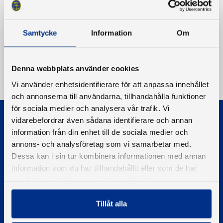
Samtycke
Information
Om
Denna webbplats använder cookies
Vi använder enhetsidentifierare för att anpassa innehållet
och annonserna till användarna, tillhandahålla funktioner
för sociala medier och analysera vår trafik. Vi
vidarebefordrar även sådana identifierare och annan
information från din enhet till de sociala medier och
annons- och analysföretag som vi samarbetar med.
Dessa kan i sin tur kombinera informationen med annan
information som du har tillhandahållit eller som de har
© 2026 - Svenska Båtunionen
Information om cookies
samlat in när du har använt deras tjänster.
PIGMENT WEBBYRÅ
Tillåt alla