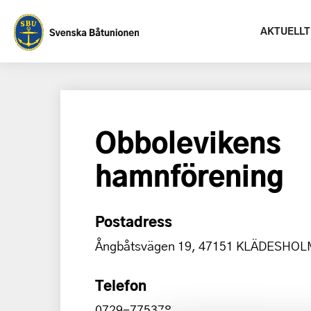
AKTUELLT
Obbolevikens
hamnförening
Postadress
Ångbåtsvägen 19, 47151 KLÄDESHO
Telefon
0729-775378