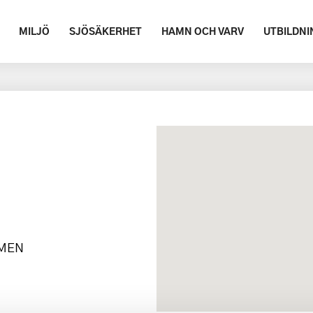
MILJÖ
SJÖSÄKERHET
HAMN OCH VARV
UTBILDNI
LMEN