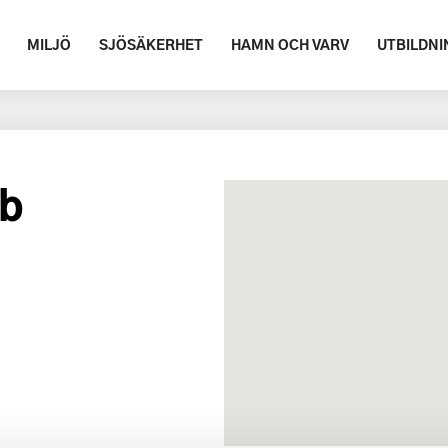
MILJÖ
SJÖSÄKERHET
HAMN OCH VARV
UTBILDNI
bb