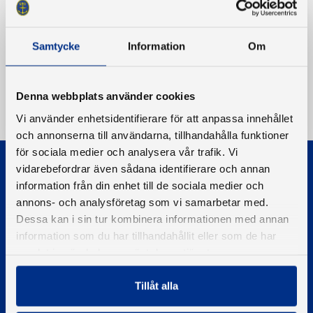
Samtycke
Information
Om
Denna webbplats använder cookies
Vi använder enhetsidentifierare för att anpassa innehållet
och annonserna till användarna, tillhandahålla funktioner
för sociala medier och analysera vår trafik. Vi
vidarebefordrar även sådana identifierare och annan
information från din enhet till de sociala medier och
annons- och analysföretag som vi samarbetar med.
Dessa kan i sin tur kombinera informationen med annan
information som du har tillhandahållit eller som de har
© 2026 - Svenska Båtunionen
Information om cookies
samlat in när du har använt deras tjänster.
PIGMENT WEBBYRÅ
Tillåt alla