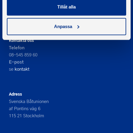
© 2026 - Svenska Båtunionen
Tillåt alla
Information om cookies
PIGMENT WEBBYRÅ
Anpassa
Kontakta oss
Telefon
08-545 859 60
E-post
se
kontakt
Adress
Svenska Båtunionen
af Pontins väg 6
115 21 Stockholm