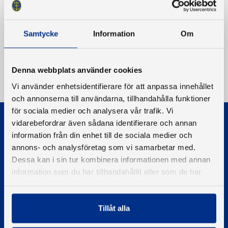
Samtycke
Information
Om
Denna webbplats använder cookies
Vi använder enhetsidentifierare för att anpassa innehållet
och annonserna till användarna, tillhandahålla funktioner
för sociala medier och analysera vår trafik. Vi
vidarebefordrar även sådana identifierare och annan
information från din enhet till de sociala medier och
annons- och analysföretag som vi samarbetar med.
Dessa kan i sin tur kombinera informationen med annan
information som du har tillhandahållit eller som de har
© 2026 - Svenska Båtunionen
Information om cookies
samlat in när du har använt deras tjänster.
PIGMENT WEBBYRÅ
Tillåt alla