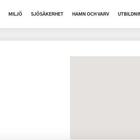
MILJÖ
SJÖSÄKERHET
HAMN OCH VARV
UTBILDNI