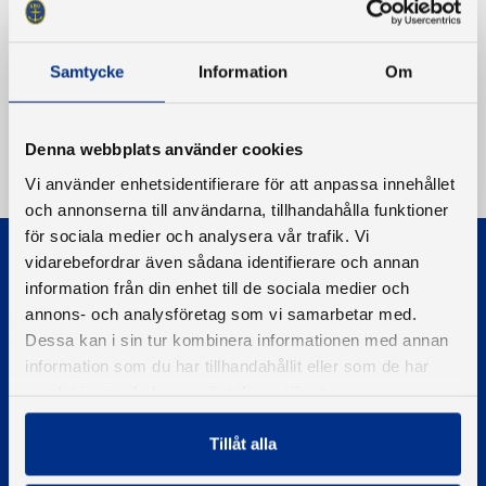
Samtycke
Information
Om
Denna webbplats använder cookies
Vi använder enhetsidentifierare för att anpassa innehållet
och annonserna till användarna, tillhandahålla funktioner
för sociala medier och analysera vår trafik. Vi
vidarebefordrar även sådana identifierare och annan
information från din enhet till de sociala medier och
annons- och analysföretag som vi samarbetar med.
Dessa kan i sin tur kombinera informationen med annan
information som du har tillhandahållit eller som de har
© 2026 - Svenska Båtunionen
Information om cookies
samlat in när du har använt deras tjänster.
PIGMENT WEBBYRÅ
Tillåt alla