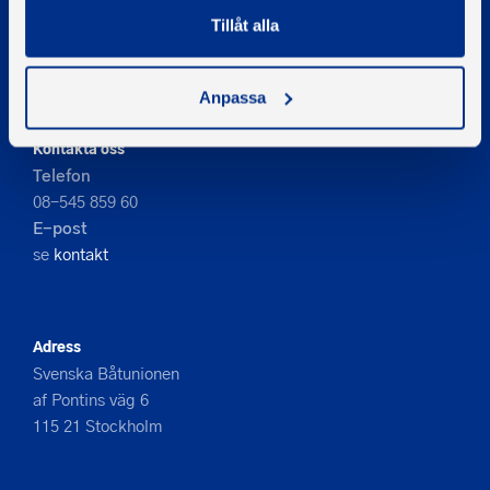
© 2026 - Svenska Båtunionen
Tillåt alla
Information om cookies
PIGMENT WEBBYRÅ
Anpassa
Kontakta oss
Telefon
08-545 859 60
E-post
se
kontakt
Adress
Svenska Båtunionen
af Pontins väg 6
115 21 Stockholm