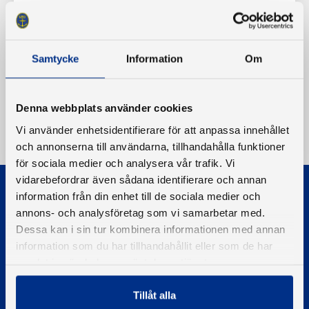
Samtycke
Information
Om
Denna webbplats använder cookies
Vi använder enhetsidentifierare för att anpassa innehållet
och annonserna till användarna, tillhandahålla funktioner
för sociala medier och analysera vår trafik. Vi
vidarebefordrar även sådana identifierare och annan
information från din enhet till de sociala medier och
annons- och analysföretag som vi samarbetar med.
Dessa kan i sin tur kombinera informationen med annan
information som du har tillhandahållit eller som de har
© 2026 - Svenska Båtunionen
samlat in när du har använt deras tjänster.
Information om cookies
Tillåt alla
PIGMENT WEBBYRÅ