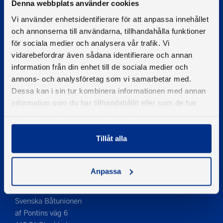
Denna webbplats använder cookies
Vi använder enhetsidentifierare för att anpassa innehållet
och annonserna till användarna, tillhandahålla funktioner
© 2026 - Svenska Båtunionen
för sociala medier och analysera vår trafik. Vi
Information om cookies
vidarebefordrar även sådana identifierare och annan
information från din enhet till de sociala medier och
PIGMENT WEBBYRÅ
annons- och analysföretag som vi samarbetar med.
Dessa kan i sin tur kombinera informationen med annan
Kontakta oss
information som du har tillhandahållit eller som de har
Telefon
samlat in när du har använt deras tjänster.
08-545 859 60
E-post
Tillåt alla
se
kontakt
Anpassa
Adress
Svenska Båtunionen
af Pontins väg 6