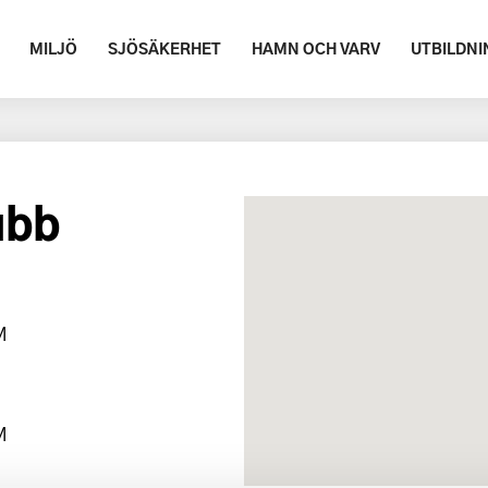
MILJÖ
SJÖSÄKERHET
HAMN OCH VARV
UTBILDNI
ubb
M
M