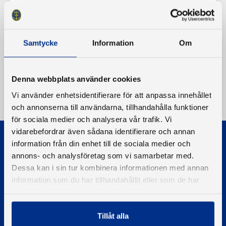
Samtycke
Information
Om
Denna webbplats använder cookies
Vi använder enhetsidentifierare för att anpassa innehållet
och annonserna till användarna, tillhandahålla funktioner
för sociala medier och analysera vår trafik. Vi
vidarebefordrar även sådana identifierare och annan
information från din enhet till de sociala medier och
annons- och analysföretag som vi samarbetar med.
Dessa kan i sin tur kombinera informationen med annan
information som du har tillhandahållit eller som de har
© 2026 - Svenska Båtunionen
samlat in när du har använt deras tjänster.
Information om cookies
Tillåt alla
PIGMENT WEBBYRÅ