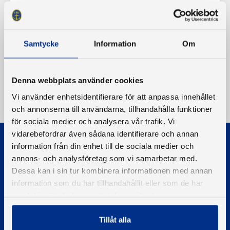
Samtycke
Information
Om
Denna webbplats använder cookies
Vi använder enhetsidentifierare för att anpassa innehållet
och annonserna till användarna, tillhandahålla funktioner
för sociala medier och analysera vår trafik. Vi
vidarebefordrar även sådana identifierare och annan
information från din enhet till de sociala medier och
annons- och analysföretag som vi samarbetar med.
Dessa kan i sin tur kombinera informationen med annan
information som du har tillhandahållit eller som de har
© 2026 - Svenska Båtunionen
samlat in när du har använt deras tjänster.
Information om cookies
Tillåt alla
PIGMENT WEBBYRÅ