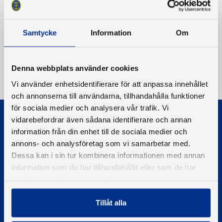
Samtycke
Information
Om
Denna webbplats använder cookies
Vi använder enhetsidentifierare för att anpassa innehållet
och annonserna till användarna, tillhandahålla funktioner
för sociala medier och analysera vår trafik. Vi
vidarebefordrar även sådana identifierare och annan
information från din enhet till de sociala medier och
annons- och analysföretag som vi samarbetar med.
Dessa kan i sin tur kombinera informationen med annan
information som du har tillhandahållit eller som de har
© 2026 - Svenska Båtunionen
Information om cookies
samlat in när du har använt deras tjänster.
PIGMENT WEBBYRÅ
Tillåt alla