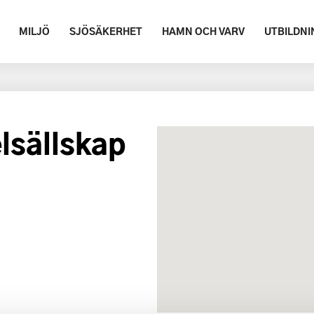
MILJÖ
SJÖSÄKERHET
HAMN OCH VARV
UTBILDNI
lsällskap