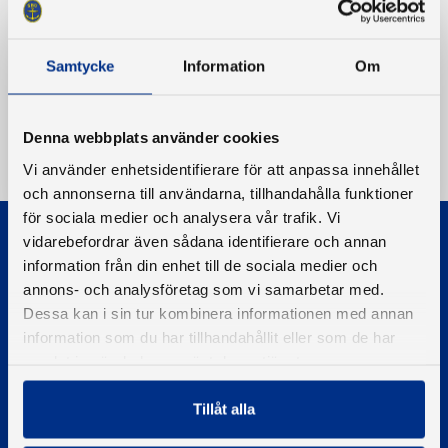
Samtycke
Information
Om
Denna webbplats använder cookies
Vi använder enhetsidentifierare för att anpassa innehållet
och annonserna till användarna, tillhandahålla funktioner
för sociala medier och analysera vår trafik. Vi
vidarebefordrar även sådana identifierare och annan
information från din enhet till de sociala medier och
annons- och analysföretag som vi samarbetar med.
Dessa kan i sin tur kombinera informationen med annan
information som du har tillhandahållit eller som de har
© 2026 - Svenska Båtunionen
Information om cookies
samlat in när du har använt deras tjänster.
PIGMENT WEBBYRÅ
Tillåt alla