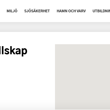
MILJÖ
SJÖSÄKERHET
HAMN OCH VARV
UTBILDNI
llskap