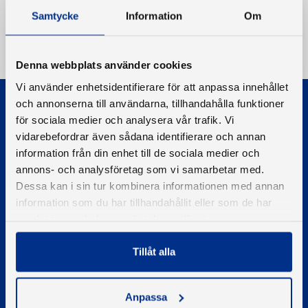
Samtycke
Information
Om
Denna webbplats använder cookies
Vi använder enhetsidentifierare för att anpassa innehållet
och annonserna till användarna, tillhandahålla funktioner
för sociala medier och analysera vår trafik. Vi
vidarebefordrar även sådana identifierare och annan
information från din enhet till de sociala medier och
annons- och analysföretag som vi samarbetar med.
© 2026 - Svenska Båtunionen
Dessa kan i sin tur kombinera informationen med annan
Information om cookies
information som du har tillhandahållit eller som de har
PIGMENT WEBBYRÅ
samlat in när du har använt deras tjänster.
Tillåt alla
Kontakta oss
Telefon
08-545 859 60
Anpassa
E-post