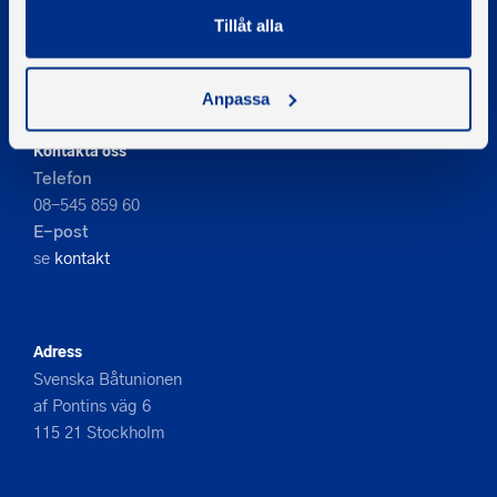
© 2026 - Svenska Båtunionen
Tillåt alla
Information om cookies
PIGMENT WEBBYRÅ
Anpassa
Kontakta oss
Telefon
08-545 859 60
E-post
se
kontakt
Adress
Svenska Båtunionen
af Pontins väg 6
115 21 Stockholm