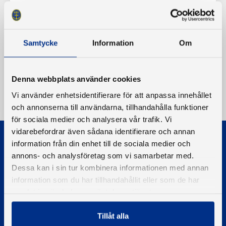
Samtycke
Information
Om
Denna webbplats använder cookies
Vi använder enhetsidentifierare för att anpassa innehållet
och annonserna till användarna, tillhandahålla funktioner
för sociala medier och analysera vår trafik. Vi
vidarebefordrar även sådana identifierare och annan
information från din enhet till de sociala medier och
annons- och analysföretag som vi samarbetar med.
Dessa kan i sin tur kombinera informationen med annan
information som du har tillhandahållit eller som de har
© 2026 - Svenska Båtunionen
samlat in när du har använt deras tjänster.
Information om cookies
Tillåt alla
PIGMENT WEBBYRÅ