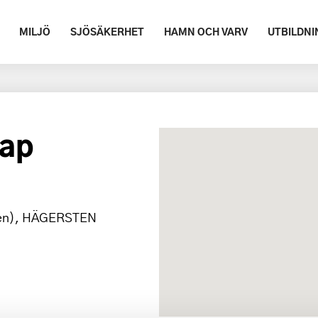
MILJÖ
SJÖSÄKERHET
HAMN OCH VARV
UTBILDNI
kap
nen), HÄGERSTEN