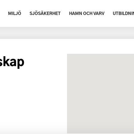
MILJÖ
SJÖSÄKERHET
HAMN OCH VARV
UTBILDNI
skap