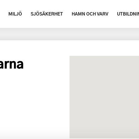
MILJÖ
SJÖSÄKERHET
HAMN OCH VARV
UTBILDNI
arna