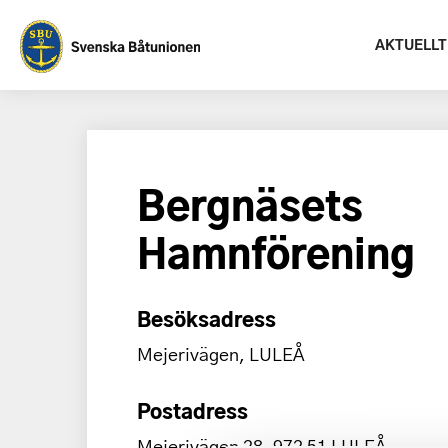
AKTUELLT
Bergnäsets
Hamnförening
Besöksadress
Mejerivägen, LULEÅ
Postadress
Mejerivägen 28, 972 51 LULEÅ