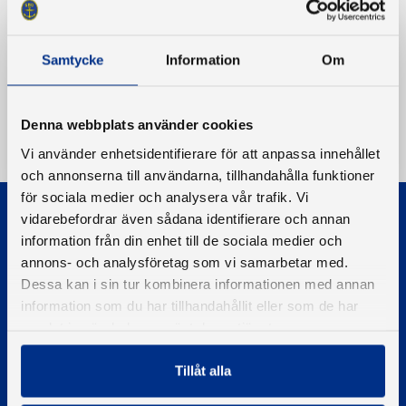
Samtycke
Information
Om
Denna webbplats använder cookies
Vi använder enhetsidentifierare för att anpassa innehållet
och annonserna till användarna, tillhandahålla funktioner
för sociala medier och analysera vår trafik. Vi
vidarebefordrar även sådana identifierare och annan
information från din enhet till de sociala medier och
annons- och analysföretag som vi samarbetar med.
Dessa kan i sin tur kombinera informationen med annan
information som du har tillhandahållit eller som de har
© 2026 - Svenska Båtunionen
Information om cookies
samlat in när du har använt deras tjänster.
PIGMENT WEBBYRÅ
Tillåt alla