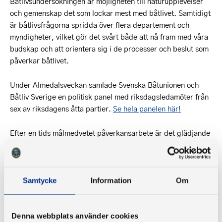
Båtlivsundersökningen är möjligheten till naturupplevelser
och gemenskap det som lockar mest med båtlivet. Samtidigt
är båtlivsfrågorna spridda över flera departement och
myndigheter, vilket gör det svårt både att nå fram med våra
budskap och att orientera sig i de processer och beslut som
påverkar båtlivet.
Under Almedalsveckan samlade Svenska Båtunionen och
Båtliv Sverige en politisk panel med riksdagsledamöter från
sex av riksdagens åtta partier.
Se hela panelen här!
Efter en tids målmedvetet påverkansarbete är det glädjande
att konstatera att det nu råder bred samsyn mellan partierna
om behovet av en nationell samordnare för båtlivsfrågor.
Diskussionen visade också att det finns en relativt stor
enighet kring behovet av någon form av skrotningspremie för
Samtycke
Information
Om
uttjänta fritidsbåtar.
Många av de frågor som diskuterades återfinns i Svenska
Denna webbplats använder cookies