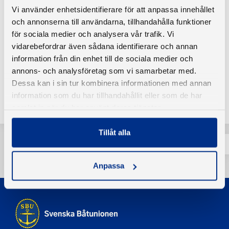
Båtunionens båtpolitiska program. I flera av dessa frågor
Vi använder enhetsidentifierare för att anpassa innehållet
råder stor samsyn mellan riksdagspartierna och Svenska
och annonserna till användarna, tillhandahålla funktioner
Båtunionen, medan det i andra frågor fortfarande finns
för sociala medier och analysera vår trafik. Vi
skillnader i synsätt och prioriteringar.
vidarebefordrar även sådana identifierare och annan
information från din enhet till de sociala medier och
annons- och analysföretag som vi samarbetar med.
Dessa kan i sin tur kombinera informationen med annan
Tillbaka
information som du har tillhandahållit eller som de har
samlat in när du har använt deras tjänster.
Tillåt alla
Anpassa