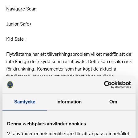
Navigare Scan
Junior Safe+
Kid Safe+
Flytvästarna har ett tillverkningsproblem vilket medför att de
inte kan ge det skydd som har utlovats. Detta kan orsaka risk
för drunkning. Konsumenter som har köpt de aktuella
flytvästarna uppmanas att omedelbart sluta använda
västarna. Flytvästarna har sålts av flera olika återförsäljare i
Sverige.
Samtycke
Information
Om
I Helly Hansens återkallelse finns kontaktuppgifter och där
kan du läsa mer om hur du ska gå till väga med produkten.
Denna webbplats använder cookies
Läs mer på Helly Hansens hemsida
Vi använder enhetsidentifierare för att anpassa innehållet