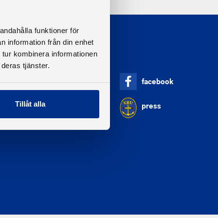
andahålla funktioner för
n information från din enhet
 tur kombinera informationen
deras tjänster.
Adress
facebook
Svenska Båtunionen
af Pontins väg 6
Tillåt alla
press
115 21 Stockholm