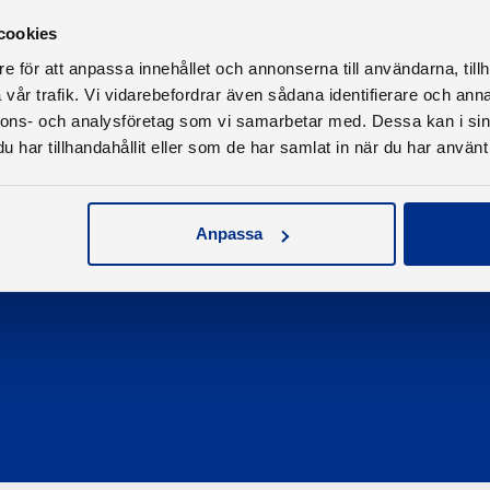
cookies
e för att anpassa innehållet och annonserna till användarna, tillh
vår trafik. Vi vidarebefordrar även sådana identifierare och anna
nnons- och analysföretag som vi samarbetar med. Dessa kan i sin
har tillhandahållit eller som de har samlat in när du har använt 
Kontakta oss
Telefon
08-545 859 60
Anpassa
E-post
se
kontakt